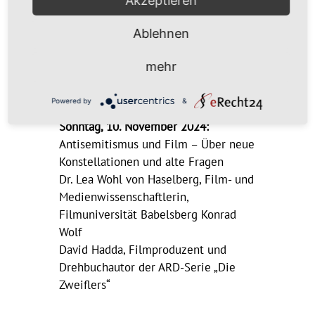
Akzeptieren
Ossietzky Universität Oldenburg
apl. Prof. Dr. Monika Albrecht,
Ablehnen
Projektmitarbeiterin, Universität
Vechta
mehr
Powered by
&
Sonntag, 10. November 2024:
Antisemitismus und Film – Über neue
Konstellationen und alte Fragen
Dr. Lea Wohl von Haselberg, Film- und
Medienwissenschaftlerin,
Filmuniversität Babelsberg Konrad
Wolf
David Hadda, Filmproduzent und
Drehbuchautor der ARD-Serie „Die
Zweiflers“