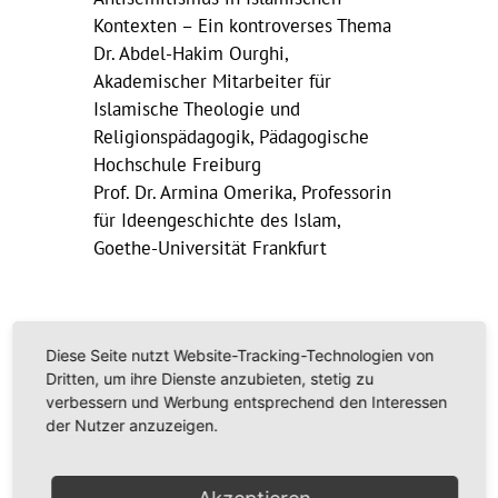
Kontexten – Ein kontroverses Thema
Dr. Abdel-Hakim Ourghi,
Akademischer Mitarbeiter für
Islamische Theologie und
Religionspädagogik, Pädagogische
Hochschule Freiburg
Prof. Dr. Armina Omerika, Professorin
für Ideengeschichte des Islam,
Goethe-Universität Frankfurt
Montag, 28. Oktober 2024:
Diese Seite nutzt Website-Tracking-Technologien von
Antisemitismus und
Dritten, um ihre Dienste anzubieten, stetig zu
Postkolonialismus – Eine gefährliche
verbessern und Werbung entsprechend den Interessen
der Nutzer anzuzeigen.
Nähe
PD Dr. Ingo Elbe, Privatdozent für
Praktische Philosophie, Carl von