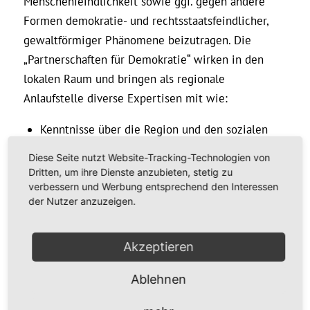
Menschenfeindlichkeit sowie ggf. gegen andere
Formen demokratie- und rechtsstaatsfeindlicher,
gewaltförmiger Phänomene beizutragen. Die
„Partnerschaften für Demokratie“ wirken in den
lokalen Raum und bringen als regionale
Anlaufstelle diverse Expertisen mit wie:
Kenntnisse über die Region und den sozialen
Raum
Diese Seite nutzt Website-Tracking-Technologien von
Kenntnisse zu Gruppenbezogener
Dritten, um ihre Dienste anzubieten, stetig zu
verbessern und Werbung entsprechend den Interessen
Menschenfeindlichkeit, Rassismus,
der Nutzer anzuzeigen.
Rechtsextremismus und Antisemitismus
Fähigkeiten, Probleme vor Ort zu erkennen, zu
Akzeptieren
beraten und/oder weitere Handlungsoptionen
aufzuzeigen
Ablehnen
Kompetenz, Zielgruppen in der Region zu