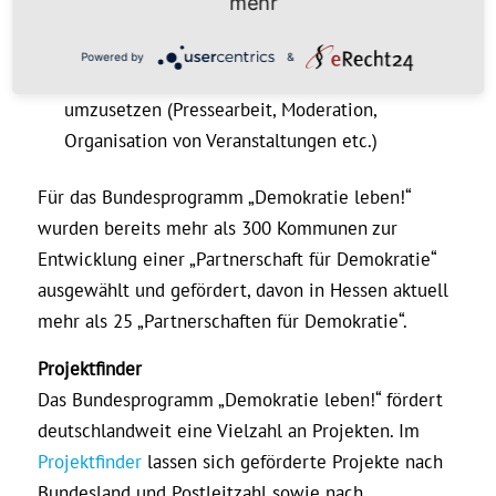
mehr
erreichen, sie zum Handeln zu ermutigen und
miteinander zu vernetzen
Powered by
&
Fähigkeit, öffentlichkeitswirksame Maßnahmen
umzusetzen (Pressearbeit, Moderation,
Organisation von Veranstaltungen etc.)
Für das Bundesprogramm „Demokratie leben!“
wurden bereits mehr als 300 Kommunen zur
Entwicklung einer „Partnerschaft für Demokratie“
ausgewählt und gefördert, davon in Hessen aktuell
mehr als 25 „Partnerschaften für Demokratie“.
Projektfinder
Das Bundesprogramm „Demokratie leben!“ fördert
deutschlandweit eine Vielzahl an Projekten. Im
Projektfinder
lassen sich geförderte Projekte nach
Bundesland und Postleitzahl sowie nach