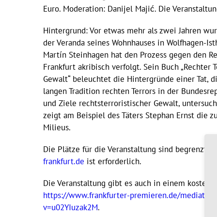
Euro. Moderation: Danijel Majić. Die Veranstaltu
Hintergrund: Vor etwas mehr als zwei Jahren wur
der Veranda seines Wohnhauses in Wolfhagen-Isth
Martín Steinhagen hat den Prozess gegen den R
Frankfurt akribisch verfolgt. Sein Buch „Rechter 
Gewalt“ beleuchtet die Hintergründe einer Tat, di
langen Tradition rechten Terrors in der Bundesrep
und Ziele rechtsterroristischer Gewalt, untersuc
zeigt am Beispiel des Täters Stephan Ernst die
Milieus.
Die Plätze für die Veranstaltung sind begrenzt,
frankfurt.de
ist erforderlich.
Die Veranstaltung gibt es auch in einem kostenl
https://www.frankfurter-premieren.de/mediathek
v=u02YIuzak2M
.