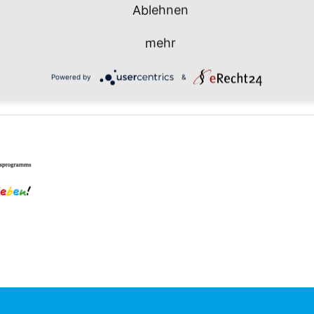
Ablehnen
er-premieren.de/programm/martin-steinhagen-rechter-
egie-der-gewalt?base=aktuell
mehr
Powered by
&