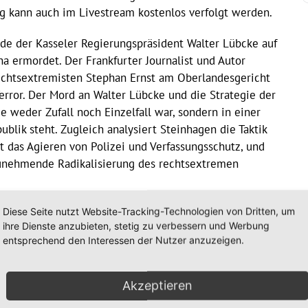
ng kann auch im Livestream kostenlos verfolgt werden.
de der Kasseler Regierungspräsident Walter Lübcke auf
a ermordet. Der Frankfurter Journalist und Autor
echtsextremisten Stephan Ernst am Oberlandesgericht
Terror. Der Mord an Walter Lübcke und die Strategie der
e weder Zufall noch Einzelfall war, sondern in einer
ublik steht. Zugleich analysiert Steinhagen die Taktik
ht das Agieren von Polizei und Verfassungsschutz, und
 zunehmende Radikalisierung des rechtsextremen
 eine Anmeldung per E-Mail an
kulturportal@stadt-
Diese Seite nutzt Website-Tracking-Technologien von Dritten, um
ihre Dienste anzubieten, stetig zu verbessern und Werbung
entsprechend den Interessen der Nutzer anzuzeigen.
osen Livestream in der Mediathek
und auf YouTube
https://www.youtube.com/watch?
Akzeptieren