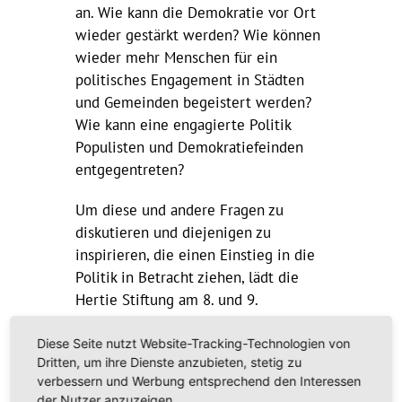
an. Wie kann die Demokratie vor Ort
wieder gestärkt werden? Wie können
wieder mehr Menschen für ein
politisches Engagement in Städten
und Gemeinden begeistert werden?
Wie kann eine engagierte Politik
Populisten und Demokratiefeinden
entgegentreten?
Um diese und andere Fragen zu
diskutieren und diejenigen zu
inspirieren, die einen Einstieg in die
Politik in Betracht ziehen, lädt die
Hertie Stiftung am 8. und 9.
Dezember 2023 unter dem Motto
„Neue Wege in die Kommunalpolitik“
Diese Seite nutzt Website-Tracking-Technologien von
Dritten, um ihre Dienste anzubieten, stetig zu
zu ihrem II. Demokratiekongress auf
verbessern und Werbung entsprechend den Interessen
dem Campus Westend der Goethe-
der Nutzer anzuzeigen.