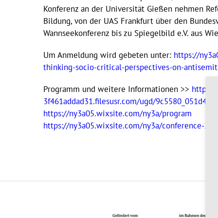
Konferenz an der Universität Gießen nehmen Ref
Bildung, von der UAS Frankfurt über den Bundesv
Wannseekonferenz bis zu Spiegelbild e.V. aus Wie
Um Anmeldung wird gebeten unter:
https://ny3a
thinking-socio-critical-perspectives-on-antisem
Programm und weitere Informationen >>
https:
3f461addad31.filesusr.com/ugd/9c5580_051d490
https://ny3a05.wixsite.com/ny3a/program
https://ny3a05.wixsite.com/ny3a/conference-20