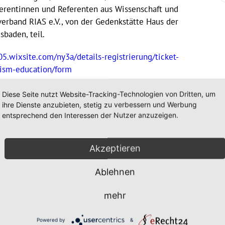
erentinnen und Referenten aus Wissenschaft und
erband RIAS e.V., von der Gedenkstätte Haus der
sbaden, teil.
05.wixsite.com/ny3a/details-registrierung/ticket-
itism-education/form
//a6e2d285-1d7b-4af2-b6e3-
Diese Seite nutzt Website-Tracking-Technologien von Dritten, um
fdebd4cee95a413fdeaa92542.pdf
ihre Dienste anzubieten, stetig zu verbessern und Werbung
entsprechend den Interessen der Nutzer anzuzeigen.
24
Akzeptieren
Ablehnen
mehr
Powered by
&