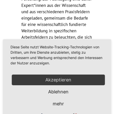
Expert*innen aus der Wissenschaft
und aus verschiedenen Praxisfeldern
eingeladen, gemeinsam die Bedarfe
für eine wissenschaftlich fundierte
Weiterbildung in spezifischen
Arbeitsfeldern zu beleuchten, die sich
angesichts gesellschaftspolitischer,
Diese Seite nutzt Website-Tracking-Technologien von
mitunter globaler Herausforderungen
Dritten, um ihre Dienste anzubieten, stetig zu
in der jeweiligen sozialen,
verbessern und Werbung entsprechend den Interessen
beraterischen oder pädagogischen
der Nutzer anzuzeigen.
Arbeit stellen.
Akzeptieren
Die Tagung hat einen Werkstatt-
Charakter: Sie soll
Ablehnen
Wissenschaftler*innen und
Praktiker*innen den Raum bieten,
mehr
Herausforderungen zu analysieren und
Ansätze der Qualifizierung zu