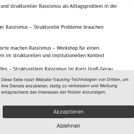
r und struktureller Rassismus als Alltagsproblem in der
ller Rassismus – Strukturelle Probleme brauchen
 Worte machen Rassismus – Workshop für einen
n im strukturellen und institutionellen Kontext
ärfen – Strukturellem Rassismus im Kreis Groß-Gerau
Diese Seite nutzt Website-Tracking-Technologien von Dritten, um
ihre Dienste anzubieten, stetig zu verbessern und Werbung
g zu den einzelnen Veranstaltungen erforderlich. Man
entsprechend den Interessen der Nutzer anzuzeigen.
punkten anmelden. Die Teilnehmendenzahl ist begrenzt.
Akzeptieren
taltungen
Ablehnen