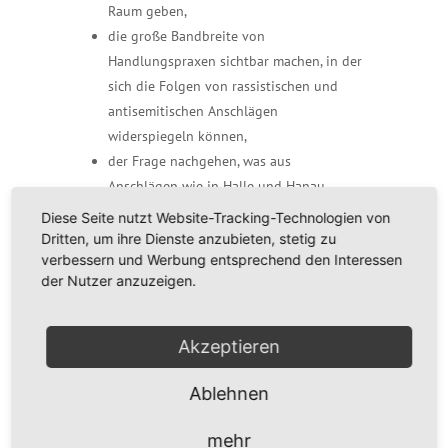
Raum geben,
die große Bandbreite von
Handlungspraxen sichtbar machen, in der
sich die Folgen von rassistischen und
antisemitischen Anschlägen
widerspiegeln können,
der Frage nachgehen, was aus
Anschlägen wie in Halle und Hanau
dringend gelernt werden muss – in Form
Diese Seite nutzt Website-Tracking-Technologien von
von Vorträgen, Diskussionsrunden,
Dritten, um ihre Dienste anzubieten, stetig zu
verbessern und Werbung entsprechend den Interessen
Workshops und im persönlichen
der Nutzer anzuzeigen.
Austausch.
Zeitraum:
Akzeptieren
15.09.2022, 13.00 Uhr, bis 16.09.2022,
15.30 Uhr
Ablehnen
Tagungsort:
mehr