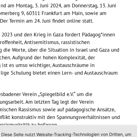
ind am Montag, 3. Juni 2024, am Donnerstag, 13. Juni
Römerberg 9, 60311 Frankfurt am Main, sowie am
Der Termin am 24. Juni findet online statt.
 2023 und den Krieg in Gaza fordert Pädagog*innen
offenheit, Antisemitismus, rassistischen
 die Worte, über die Situation in Israel und Gaza und
chen. Aufgrund der hohen Komplexität, der
g ist es umso wichtiger, Austauschräume in
ilige Schulung bietet einen Lern- und Austauschraum
badener Verein „Spiegelbild e.V.“ um die
ngsarbeit. Am letzten Tag legt der Verein
imischen Rassismus sowie auf pädagogische Ansätze,
nflikt konstruktiv mit den Spannungsverhältnissen und
ssismuskritik zu befassen.
Diese Seite nutzt Website-Tracking-Technologien von Dritten, um