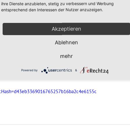
heinungsformen von Antisemitismus, die Geschichte
ihre Dienste anzubieten, stetig zu verbessern und Werbung
ven, der Umgang mit Antisemitismus und
entsprechend den Interessen der Nutzer anzuzeigen.
 Bearbeitung herausfordernder pädagogischer
Akzeptieren
. Verpflegung). Bei Nichterscheinen wird ein
Ablehnen
mehr
che-akademie.de/kalender/antisemitismus-
Powered by
&
kt-i/62078/
und
https://aul-hessen.de/index.php?
&cHash=d43eb3369016765257b16ba2c4e6155c