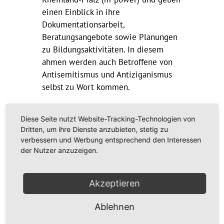
einen Einblick in ihre
Dokumentationsarbeit,
Beratungsangebote sowie Planungen
zu Bildungsaktivitäten. In diesem
ahmen werden auch Betroffene von
Antisemitismus und Antiziganismus
selbst zu Wort kommen.
Ort: Haus des Erinnerns – für
Diese Seite nutzt Website-Tracking-Technologien von
Demokratie und Akzeptanz,
Dritten, um ihre Dienste anzubieten, stetig zu
Flachsmarktstraße 36, 55116 Mainz
verbessern und Werbung entsprechend den Interessen
der Nutzer anzuzeigen.
Anmeldung erforderlich unter
info@meldestelle-rlp.de
Akzeptieren
Nähere Informationen >>
https://vdsr-
rlp.de/termin/3668/
Ablehnen