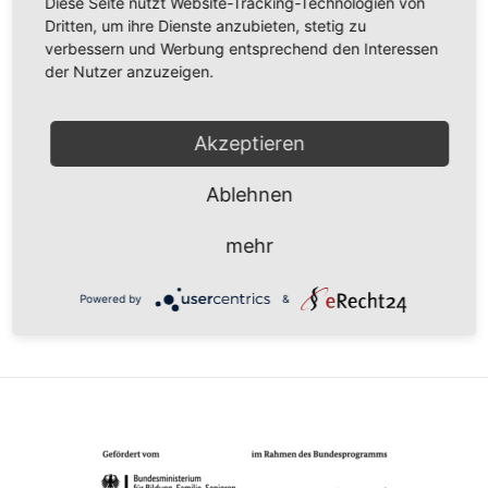
Diese Seite nutzt Website-Tracking-Technologien von
Dritten, um ihre Dienste anzubieten, stetig zu
verbessern und Werbung entsprechend den Interessen
der Nutzer anzuzeigen.
DATUM
23. Nov.. 2024
Akzeptieren
Vorbei!
Ablehnen
UHRZEIT
9:00 - 17:00
mehr
Powered by
&