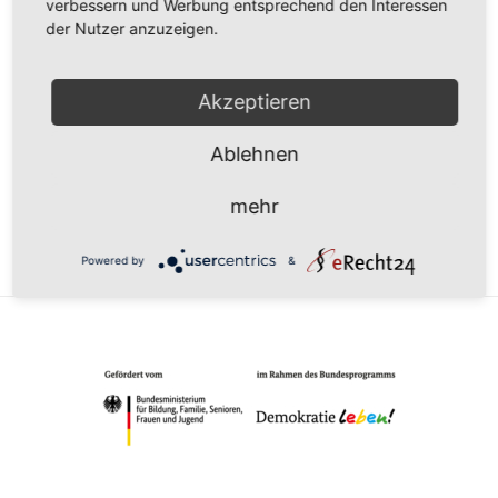
verbessern und Werbung entsprechend den Interessen
DATUM
der Nutzer anzuzeigen.
27. - 28. Sep.. 2024
Vorbei!
Akzeptieren
UHRZEIT
Ablehnen
9:30 - 17:00
mehr
Powered by
&