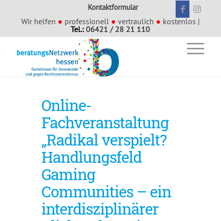
Kontaktformular
Wir helfen
●
professionell
●
vertraulich
●
kostenlos |
Tel.:
06421 / 28 21 110
Online-
Fachveranstaltung
„Radikal verspielt?
Handlungsfeld
Gaming
Communities – ein
interdisziplinärer