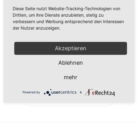
Diese Seite nutzt Website-Tracking-Technologien von
Dritten, um ihre Dienste anzubieten, stetig zu
verbessern und Werbung entsprechend den Interessen
der Nutzer anzuzeigen.
DATUM
Akzeptieren
12. - 16. Apr.. 2021
Vorbei!
Ablehnen
UHRZEIT
mehr
11:00 - 22:00
Powered by
&