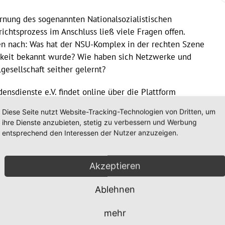
arnung des sogenannten Nationalsozialistischen
ichtsprozess im Anschluss ließ viele Fragen offen.
en nach: Was hat der NSU-Komplex in der rechten Szene
chkeit bekannt wurde? Wie haben sich Netzwerke und
lgesellschaft seither gelernt?
ensdienste e.V. findet online über die Plattform
itsgemeinschaft Kirche und Rechtsextremismus (BAG
Diese Seite nutzt Website-Tracking-Technologien von Dritten, um
ihre Dienste anzubieten, stetig zu verbessern und Werbung
entsprechend den Interessen der Nutzer anzuzeigen.
kratie-
nsu-10-jahre-nach-der-selbstenttarnung-wie-haben-
ert-499
und
https://bagkr.de/termine/nsu-salon/
Akzeptieren
Ablehnen
mehr