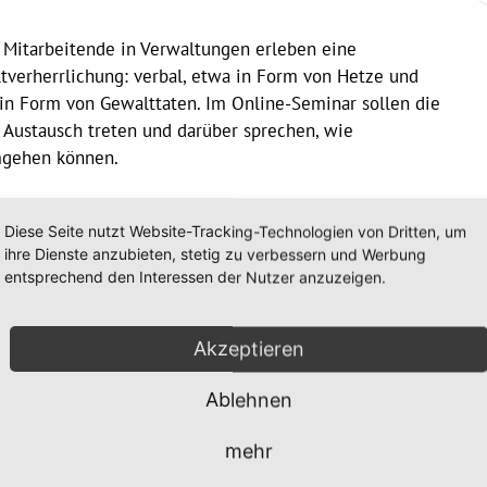
 Mitarbeitende in Verwaltungen erleben eine
erherrlichung: verbal, etwa in Form von Hetze und
in Form von Gewalttaten. Im Online-Seminar sollen die
Austausch treten und darüber sprechen, wie
mgehen können.
er BMB und VBRG kürzlich gemeinsam herausgegeben
en- oder hauptamtlich in der Kommunalpolitik und -
Diese Seite nutzt Website-Tracking-Technologien von Dritten, um
ihre Dienste anzubieten, stetig zu verbessern und Werbung
nen, Familien und Vorgesetzte.
entsprechend den Interessen der Nutzer anzuzeigen.
nter
konferenz@bundesverband-mobile-beratung.de
.
essenten dann zeitnah zu.
Akzeptieren
Ablehnen
mehr