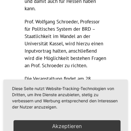
und damit auch für Hessen haben
kann.
Prof. Wolfgang Schroeder, Professor
für Politisches System der BRD –
Staatlichkeit im Wandel an der
Universität Kassel, wird hierzu einen
Inputvortrag halten, anschließend
wird die Möglichkeit bestehen Fragen
an Prof. Schroeder zu richten.
Die Veranstaltung findet am 28.
Oktober um 18:00 Uhr online statt
Diese Seite nutzt Website-Tracking-Technologien von
und wird von den Projekten
Dritten, um ihre Dienste anzubieten, stetig zu
„Stärkenberatung“ der Naturfreunde
verbessern und Werbung entsprechend den Interessen
der Nutzer anzuzeigen.
Hessen und „WIR für Demokratie“ der
Kurdischen Gemeinde Deutschland
organisiert.
Akzeptieren