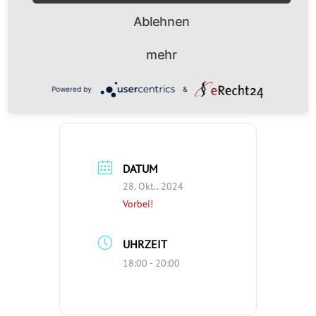
Weitere Informationen
>>
Plakat
Ablehnen
Online-Übertagung
>>
https://youtube.com/live/G50b4L-
mehr
KLng?feature=share
Powered by
&
DATUM
28. Okt.. 2024
Vorbei!
UHRZEIT
18:00 - 20:00