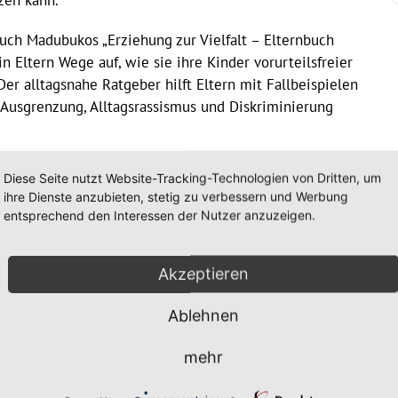
zen kann.
Buch Madubukos „Erziehung zur Vielfalt – Elternbuch
n Eltern Wege auf, wie sie ihre Kinder vorurteilsfreier
 Der alltagsnahe Ratgeber hilft Eltern mit Fallbeispielen
r Ausgrenzung, Alltagsrassismus und Diskriminierung
tern, Erzieher*innen und Lehrpersonal der
Diese Seite nutzt Website-Tracking-Technologien von Dritten, um
ihre Dienste anzubieten, stetig zu verbessern und Werbung
entsprechend den Interessen der Nutzer anzuzeigen.
auf
https://marburg.webex.com/marburg/j.php?
Akzeptieren
Ablehnen
mehr