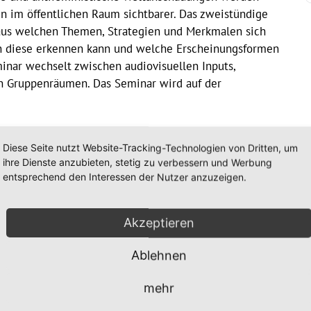
n im öffentlichen Raum sichtbarer. Das zweistündige
 aus welchen Themen, Strategien und Merkmalen sich
an diese erkennen kann und welche Erscheinungsformen
inar wechselt zwischen audiovisuellen Inputs,
en Gruppenräumen. Das Seminar wird auf der
er die Anmeldemaske unten oder per Mail an:
Diese Seite nutzt Website-Tracking-Technologien von Dritten, um
ihre Dienste anzubieten, stetig zu verbessern und Werbung
entsprechend den Interessen der Nutzer anzuzeigen.
.de/de/event/neue-rechte-themen-diskurse-und-
Akzeptieren
Ablehnen
mehr