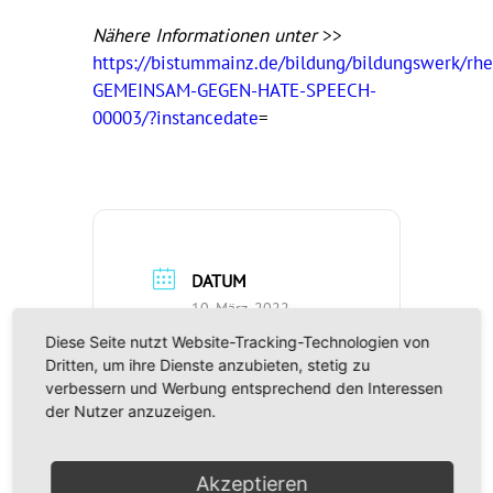
Nähere Informationen unter
>>
https://bistummainz.de/bildung/bildungswerk/rhe
GEMEINSAM-GEGEN-HATE-SPEECH-
00003/?instancedate
=
DATUM
10. März. 2022
Vorbei!
Diese Seite nutzt Website-Tracking-Technologien von
Dritten, um ihre Dienste anzubieten, stetig zu
verbessern und Werbung entsprechend den Interessen
UHRZEIT
der Nutzer anzuzeigen.
19:30 - 21:00
Akzeptieren