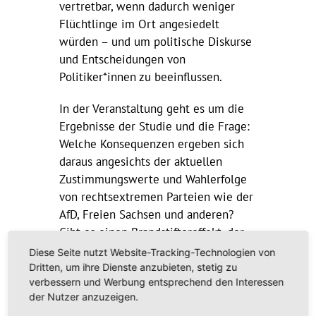
vertretbar, wenn dadurch weniger
Flüchtlinge im Ort angesiedelt
würden – und um politische Diskurse
und Entscheidungen von
Politiker*innen zu beeinflussen.
In der Veranstaltung geht es um die
Ergebnisse der Studie und die Frage:
Welche Konsequenzen ergeben sich
daraus angesichts der aktuellen
Zustimmungswerte und Wahlerfolge
von rechtsextremen Parteien wie der
AfD, Freien Sachsen und anderen?
Gibt es einen Brandstiftereffekt, der
insbesondere in Thüringen, Sachsen
Diese Seite nutzt Website-Tracking-Technologien von
und Brandenburg das Leben von
Dritten, um ihre Dienste anzubieten, stetig zu
verbessern und Werbung entsprechend den Interessen
Betroffenen jetzt schon beeinflusst?
der Nutzer anzuzeigen.
Welche Verantwortung haben Medien