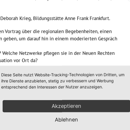
 Deborah Krieg, Bildungsstätte Anne Frank Frankfurt.
n Vortrag über die regionalen Begebenheiten, einen
en geben, um darauf hin in einem moderierten Gespräch
? Welche Netzwerke pflegen sie in der Neuen Rechten
uation vor Ort da?
d Menschenhass“ ( >>
Diese Seite nutzt Website-Tracking-Technologien von Dritten, um
-und-menschenhass
).
ihre Dienste anzubieten, stetig zu verbessern und Werbung
entsprechend den Interessen der Nutzer anzuzeigen.
ist eine Anmeldung per Mail an:
anmeldung@boell-
Akzeptieren
//www.boell-hessen.de/wir-dachten-dass-seien-oekos-
Ablehnen