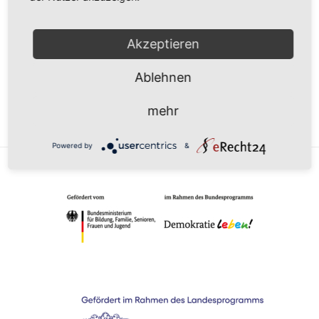
UHRZEIT
Akzeptieren
18:00 - 21:00
Ablehnen
mehr
Powered by
&