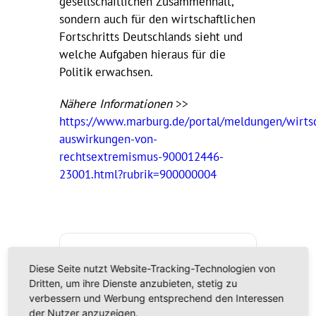
gesellschaftlichen Zusammenhalt,
sondern auch für den wirtschaftlichen
Fortschritts Deutschlands sieht und
welche Aufgaben hieraus für die
Politik erwachsen.
Nähere Informationen
>>
https://www.marburg.de/portal/meldungen/wirtsc
auswirkungen-von-
rechtsextremismus-900012446-
23001.html?rubrik=900000004
Diese Seite nutzt Website-Tracking-Technologien von
DATUM
Dritten, um ihre Dienste anzubieten, stetig zu
03. Apr.. 2025
verbessern und Werbung entsprechend den Interessen
der Nutzer anzuzeigen.
Vorbei!