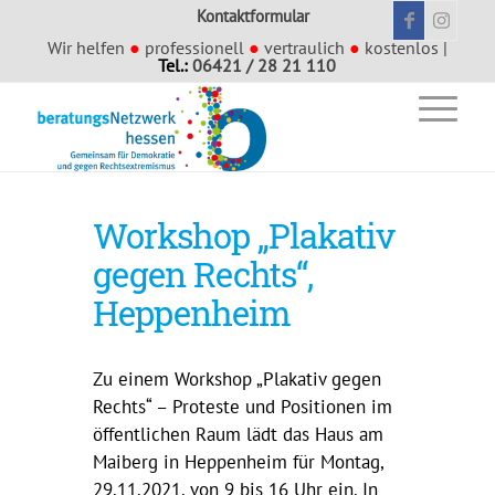
Kontaktformular
Wir helfen
●
professionell
●
vertraulich
●
kostenlos |
Tel.:
06421 / 28 21 110
Workshop „Plakativ
gegen Rechts“,
Heppenheim
Zu einem Workshop „Plakativ gegen
Rechts“ – Proteste und Positionen im
öffentlichen Raum lädt das Haus am
Maiberg in Heppenheim für Montag,
29.11.2021, von 9 bis 16 Uhr ein. In