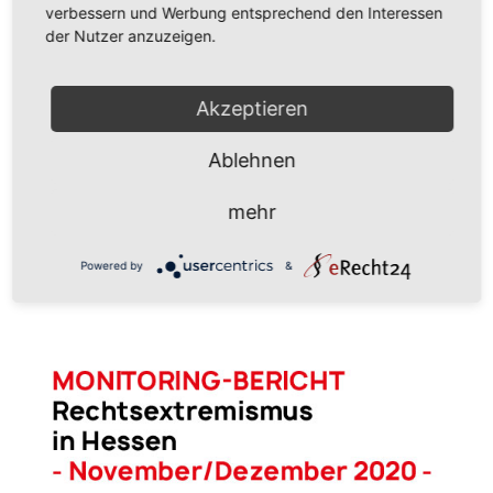
verbessern und Werbung entsprechend den Interessen
>> Eine Übersicht bzw. Sammlung aller bisher
der Nutzer anzuzeigen.
erschienenen Monitoring-Berichte findet man auf
der Seite
http://beratungsnetzwerk-
Akzeptieren
hessen.de/monitoring-berichte
Ablehnen
mehr
Powered by
&