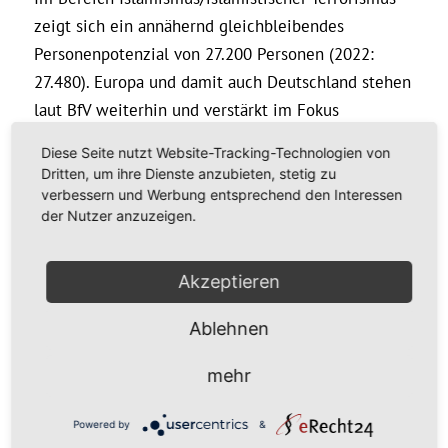
zeigt sich ein annähernd gleichbleibendes
Personenpotenzial von 27.200 Personen (2022:
27.480). Europa und damit auch Deutschland stehen
laut BfV weiterhin und verstärkt im Fokus
terroristisch-jihadistischer Organisationen, vor
Diese Seite nutzt Website-Tracking-Technologien von
allem des ISPK. Die Gefährdung durch den
Dritten, um ihre Dienste anzubieten, stetig zu
islamistischen Terrorismus in Deutschland sowie für
verbessern und Werbung entsprechend den Interessen
der Nutzer anzuzeigen.
deutsche Interessen und Einrichtungen weltweit
habe sich seit dem terroristischen Angriff der
„Hamas“ auf Israel weiter erhöht.
Akzeptieren
Starker Anstieg antisemitischer Straftaten
Ablehnen
Einen massiven Anstieg gab es bei den
mehr
antisemitischen Straftaten: Die Zahl allein der
rechtsextremistisch motivierten Straftaten mit
Powered by
&
antisemitischem Hintergrund stieg um 36,5 % auf