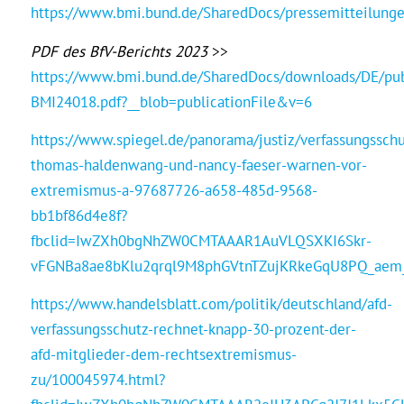
https://www.bmi.bund.de/SharedDocs/pressemitteilung
PDF des BfV-Berichts 2023
>>
https://www.bmi.bund.de/SharedDocs/downloads/DE/pub
BMI24018.pdf?__blob=publicationFile&v=6
https://www.spiegel.de/panorama/justiz/verfassungsschu
thomas-haldenwang-und-nancy-faeser-warnen-vor-
extremismus-a-97687726-a658-485d-9568-
bb1bf86d4e8f?
fbclid=IwZXh0bgNhZW0CMTAAAR1AuVLQSXKI6Skr-
vFGNBa8ae8bKlu2qrql9M8phGVtnTZujKRkeGqU8PQ_ae
https://www.handelsblatt.com/politik/deutschland/afd-
verfassungsschutz-rechnet-knapp-30-prozent-der-
afd-mitglieder-dem-rechtsextremismus-
zu/100045974.html?