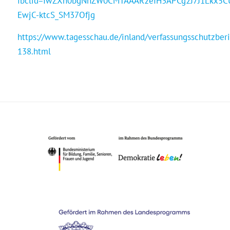
fbclid=IwZXh0bgNhZW0CMTAAAR2eIH3APCg2J7J1Lkx5
EwjC-ktcS_SM37Ofjg
https://www.tagesschau.de/inland/verfassungsschutzberi
138.html