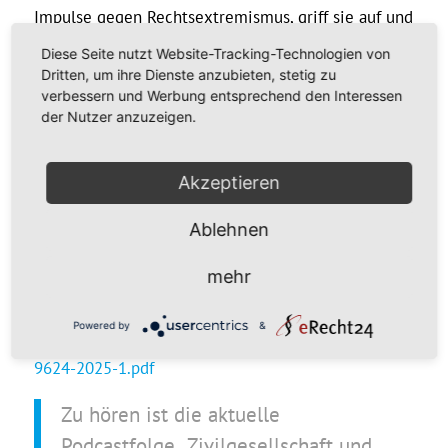
Impulse gegen Rechtsextremismus, griff sie auf und
setzte sie zugleich strategisch ein. Diese
Diese Seite nutzt Website-Tracking-Technologien von
Spannungsverhältnisse wirken bis heute nach und
Dritten, um ihre Dienste anzubieten, stetig zu
verbessern und Werbung entsprechend den Interessen
werfen Fragen danach auf, wie demokratische Kritik
der Nutzer anzuzeigen.
geschützt und gestärkt werden kann.
Mehr zu dem Thema gibt es von Dr. Paul Erxleben
Akzeptieren
in der Zeitschrift für Rechtsextremismusforschung:
„Mehr als Feuerwehr?! Konjunkturen und
Ablehnen
Widersprüche der gesellschaftlichen Bearbeitung
mehr
autoritärer Bewegungen am Beispiel der Mobilen
Beratung gegen rechts“ >>
https://www.idz-
Powered by
&
jena.de/fileadmin/user_upload/Sonstiges/ZRex_2701-
9624-2025-1.pdf
Zu hören ist die aktuelle
Podcastfolge „Zivilgesellschaft und