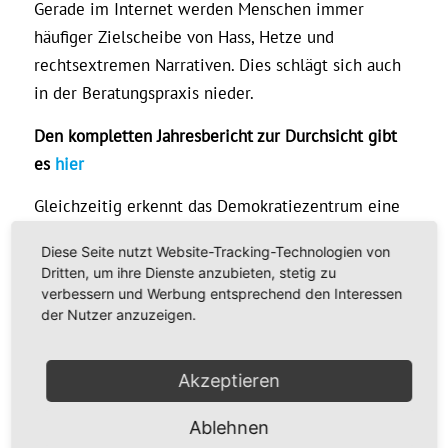
Gerade im Internet werden Menschen immer
häufiger Zielscheibe von Hass, Hetze und
rechtsextremen Narrativen. Dies schlägt sich auch
in der Beratungspraxis nieder.
Den kompletten Jahresbericht zur Durchsicht gibt
es
hier
Gleichzeitig erkennt das Demokratiezentrum eine
gewachsene Sensibilität in der Gesellschaft und
Diese Seite nutzt Website-Tracking-Technologien von
einen gestiegenen Bekanntheitsgrad des
Dritten, um ihre Dienste anzubieten, stetig zu
Netzwerks, was ebenfalls zu mehr Anfragen geführt
verbessern und Werbung entsprechend den Interessen
der Nutzer anzuzeigen.
haben dürfte.
„Viele Ratsuchende wenden sich präventiv an die
Akzeptieren
Beratungsstellen oder suchen Hilfe beim Aufbau
lokaler Bündnisse gegen Rechtsextremismus“,
Ablehnen
erklärt Dr. Reiner Becker, Leiter des