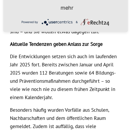
Demokratiezentrums Hessen. Und weiter: „Die
mehr
Menschen erleben hautnah, dass rechtsextremen
Powered by
&
Ideologien längst wieder im Alltag angekommen
sind – und sie wollen etwas dagegen tun.“
Aktuelle Tendenzen geben Anlass zur Sorge
Die Entwicklungen setzen sich auch im laufenden
Jahr 2025 fort. Bereits zwischen Januar und April
2025 wurden 112 Beratungen sowie 64 Bildungs-
und Präventionsmaßnahmen durchgeführt – so
viele wie noch nie zu diesem frühen Zeitpunkt in
einem Kalenderjahr.
Besonders häufig wurden Vorfälle aus Schulen,
Nachbarschaften und dem öffentlichen Raum
gemeldet. Zudem ist auffällig, dass viele