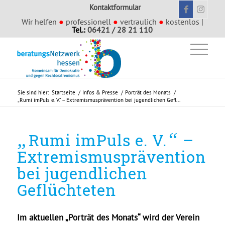
Kontaktformular
Wir helfen
●
professionell
●
vertraulich
●
kostenlos |
Tel.:
06421 / 28 21 110
Sie sind hier:
Startseite
/
Infos & Presse
/
Porträt des Monats
/
„Rumi imPuls e. V.“ – Extremismusprävention bei jugendlichen Gefl...
„
“
Rumi imPuls e. V.
–
Extremismusprävention
bei jugendlichen
Geflüchteten
Im aktuellen „Porträt des Monats“ wird der Verein