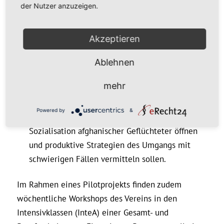
Den jugendlichen Geflüchteten werden in enger
der Nutzer anzuzeigen.
Zusammenarbeit mit hessischen Jugendämtern
und Wohneinrichtungen Workshops angeboten,
Akzeptieren
in denen Themen wie demokratische Werte,
Gleichberechtigung, interreligiöser Dialog oder
Ablehnen
Ökologie zur Sprache kommen.
mehr
SozialarbeiterInnen und LehrerInnen macht der
Verein Beratungs- und Informationsangebote,
Powered by
&
die den Blick für die zu wenig bekannte
Sozialisation afghanischer Geflüchteter öffnen
und produktive Strategien des Umgangs mit
schwierigen Fällen vermitteln sollen.
Im Rahmen eines Pilotprojekts finden zudem
wöchentliche Workshops des Vereins in den
Intensivklassen (InteA) einer Gesamt- und