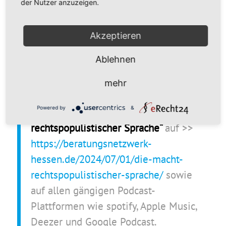
beiträgt, problematische sprachliche Entwicklungen
der Nutzer anzuzeigen.
in der Öffentlichkeit zu benennen und zu
kritisieren. Ihre Expertise bietet wertvolle
Akzeptieren
Einblicke in die Art und Weise, wie Sprache als
Instrument der Macht und Manipulation fungieren
Ablehnen
kann.
mehr
Zu hören ist die aktuelle
Powered by
&
Podcastfolge
„Die Macht
rechtspopulistischer Sprache“
auf >>
https://beratungsnetzwerk-
hessen.de/2024/07/01/die-macht-
rechtspopulistischer-sprache/
sowie
auf allen gängigen Podcast-
Plattformen wie spotify, Apple Music,
Deezer und Google Podcast.