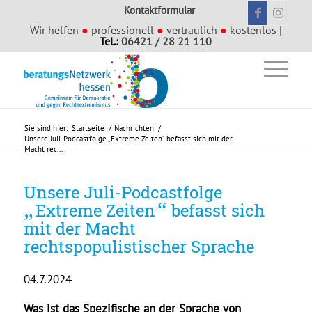
Kontaktformular
Wir helfen
●
professionell
●
vertraulich
●
kostenlos |
Tel.:
06421 / 28 21 110
Sie sind hier:
Startseite
/
Nachrichten
/
Unsere Juli-Podcastfolge „Extreme Zeiten“ befasst sich mit der
Macht rec...
Unsere Juli-Podcastfolge
„
“
Extreme Zeiten
befasst sich
mit der Macht
rechtspopulistischer Sprache
04.7.2024
Was ist das Spezifische an der Sprache von