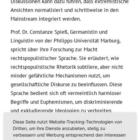
Diskussionen kann dazu führen, dass extremistische
Ansichten normalisiert und schrittweise in den
Mainstream integriert werden.
Prof. Dr. Constanze Spieß, Germanistin und
Linguistin von der Philipps-Universität Marburg,
spricht über ihre Forschung zur Macht
rechtspopulistischer Sprache. Sie erläutert, wie
rechtspopulistische Rhetorik subtilere, aber nicht
minder gefährliche Mechanismen nutzt, um
gesellschaftliche Diskurse zu beeinflussen. Diese
Sprache bedient sich oft vermeintlich harmloser
Begriffe und Euphemismen, um diskriminierende
und exkludierende Ideologien zu verbreiten.
Diese Seite nutzt Website-Tracking-Technologien von
Zudem sitzt Prof. Dr. Spieß in der Jury für das
Dritten, um ihre Dienste anzubieten, stetig zu
„Unwort des Jahres“, wodurch sie maßgeblich dazu
verbessern und Werbung entsprechend den Interessen