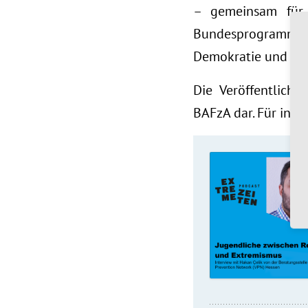
– gemeinsam für 
Bundesprogramms 
Demokratie und geg
Die Veröffentlich
BAFzA dar. Für inha