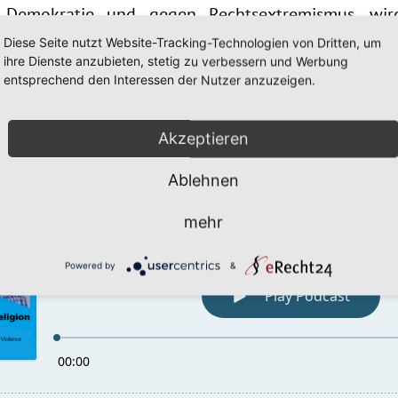
Demokratie und gegen Rechtsextremismus, wir
„Demokratie leben!“ und des Landesprogramms „H
Diese Seite nutzt Website-Tracking-Technologien von Dritten, um
ihre Dienste anzubieten, stetig zu verbessern und Werbung
en Extremismus“ gefördert.
entsprechend den Interessen der Nutzer anzuzeigen.
ung stellt keine Meinungsäußerung des HMdIS, d
Akzeptieren
ltliche Aussagen tragen die Autorinnen und Autoren 
Ablehnen
mehr
Powered by
&