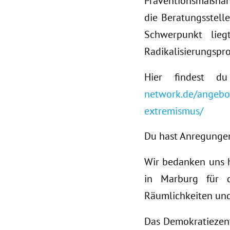
Präventionsmaßnahm
die Beratungsstell
Schwerpunkt lieg
Radikalisierungspr
Hier findest 
network.de/angebot
extremismus/
Du hast Anregungen
Wir bedanken uns h
in Marburg für d
Räumlichkeiten un
Das Demokratiezent