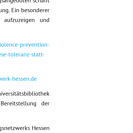
gsangeboten schafft
ung. Ein besonderer
n aufzuzeigen und
violence-prevention-
se-toleranz-statt-
erk-hessen.de
versitätsbibliothek
ereitstellung der
ngsnetzwerks Hessen