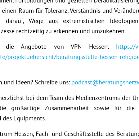
en, Fortbildungen und gezielten Deradikalisierun
e einen Raum für Toleranz, Verständnis und Veränder
t darauf, Wege aus extremistischen Ideologie
ozesse rechtzeitig zu erkennen und umzukehren.
du die Angebote von VPN Hessen:
https://
e/projektuebersicht/beratungsstelle-hessen-religioe
 und Ideen? Schreibe uns:
podcast@beratungsnetzw
erzlichst bei dem Team des Medienzentrums der Uni
ie großartige Zusammenarbeit sowie für die B
d des Equipments.
rum Hessen, Fach- und Geschäftsstelle des Beratu