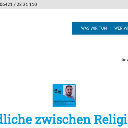
06421 / 28 21 110
WAS WIR TUN
WER WI
Sie s
liche zwischen Relig