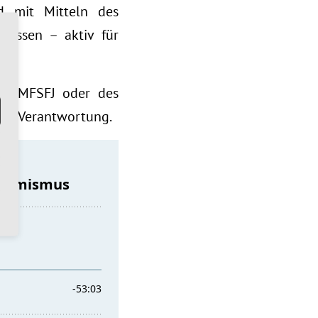
d mit Mitteln des
essen – aktiv für
es BMFSFJ oder des
die Verantwortung.