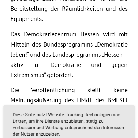
Bereitstellung der Räumlichkeiten und des
Equipments.
Das Demokratiezentrum Hessen wird mit
Mitteln des Bundesprogramms „Demokratie
leben!“ und des Landesprogramms „Hessen –
aktiv für Demokratie und gegen
Extremismus“ gefördert.
Die Veröffentlichung stellt keine
Meinungsäußerung des HMdI, des BMFSFJ
oder des BAFzA dar. Für inhaltliche Aussagen
Diese Seite nutzt Website-Tracking-Technologien von
tragen die Autorinnen und Autoren die
Dritten, um ihre Dienste anzubieten, stetig zu
verbessern und Werbung entsprechend den Interessen
Verantwortung.
der Nutzer anzuzeigen.