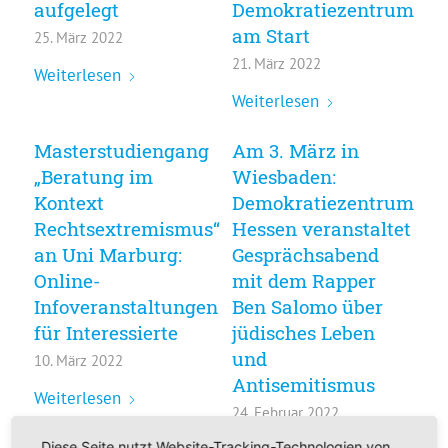
aufgelegt
Demokratiezentrum
am Start
25. März 2022
21. März 2022
Weiterlesen
Weiterlesen
Masterstudiengang
Am 3. März in
„Beratung im
Wiesbaden:
Kontext
Demokratiezentrum
Rechtsextremismus“
Hessen veranstaltet
an Uni Marburg:
Gesprächsabend
Online-
mit dem Rapper
Infoveranstaltungen
Ben Salomo über
für Interessierte
jüdisches Leben
und
10. März 2022
Antisemitismus
Weiterlesen
24. Februar 2022
Diese Seite nutzt Website-Tracking-Technologien von