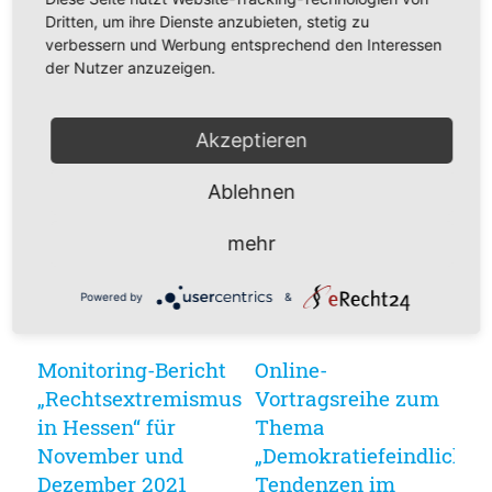
Weiterlesen
Dritten, um ihre Dienste anzubieten, stetig zu
verbessern und Werbung entsprechend den Interessen
der Nutzer anzuzeigen.
Beratungsbedarf bei
Regionalstelle Süd
Rechtsextremismus
des
Akzeptieren
und Rassismus in
Beratungsnetzwerks
Hessen auch 2021
Hessen hat einen
Ablehnen
weiter auf hohem
neuen
Niveau
Internetauftritt
mehr
23. Februar 2022
15. Februar 2022
Powered by
&
Weiterlesen
Weiterlesen
Monitoring-Bericht
Online-
„Rechtsextremismus
Vortragsreihe zum
in Hessen“ für
Thema
November und
„Demokratiefeindlichen
Dezember 2021
Tendenzen im