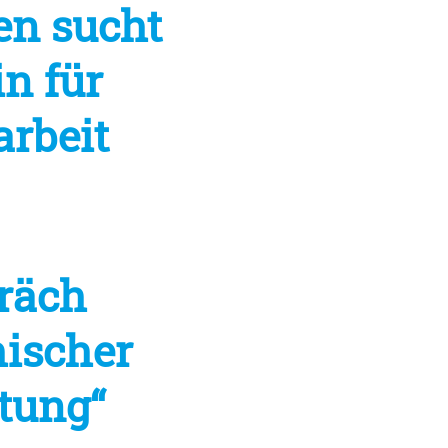
en sucht
in für
arbeit
räch
hischer
tung“