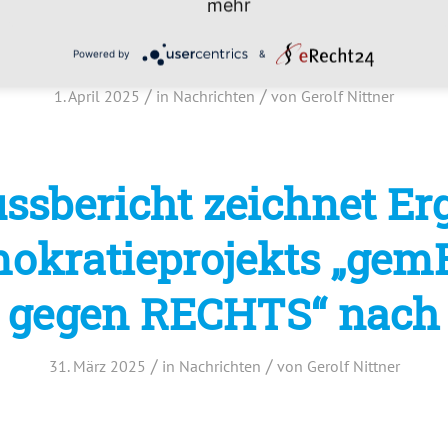
mehr
Bundestagswahl 2025
Powered by
&
/
/
1. April 2025
in
Nachrichten
von
Gerolf Nittner
ssbericht zeichnet Er
mokratieprojekts „ge
gegen RECHTS“ nach
/
/
31. März 2025
in
Nachrichten
von
Gerolf Nittner