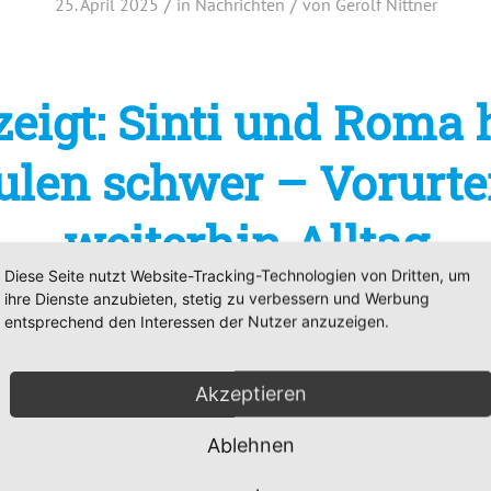
/
/
25. April 2025
in
Nachrichten
von
Gerolf Nittner
zeigt: Sinti und Roma
ulen schwer – Vorurtei
weiterhin Alltag
Diese Seite nutzt Website-Tracking-Technologien von Dritten, um
/
/
ihre Dienste anzubieten, stetig zu verbessern und Werbung
10. April 2025
in
Nachrichten
von
Gerolf Nittner
entsprechend den Interessen der Nutzer anzuzeigen.
Akzeptieren
r April-Podcast wirft 
Ablehnen
schen politischen Blick