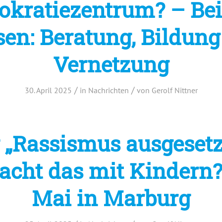
kratiezentrum? – Bei
en: Beratung, Bildun
Vernetzung
/
/
30. April 2025
in
Nachrichten
von
Gerolf Nittner
 „Rassismus ausgesetz
cht das mit Kindern?
Mai in Marburg