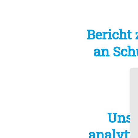
Bericht 
an Sch
Unse
analyti