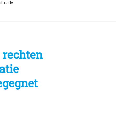
already.
n rechten
atie
begegnet