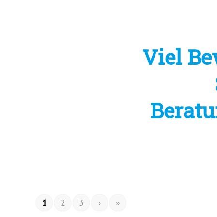
Viel Be
Beratu
1
2
3
›
»