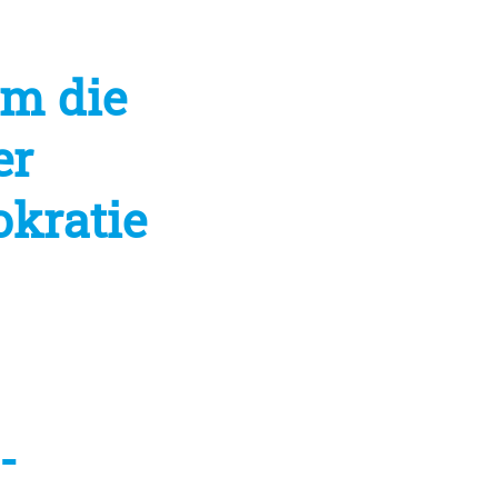
um die
er
okratie
-