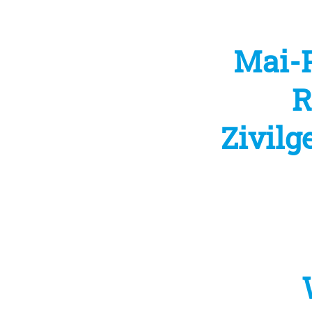
Mai-P
R
Zivilg