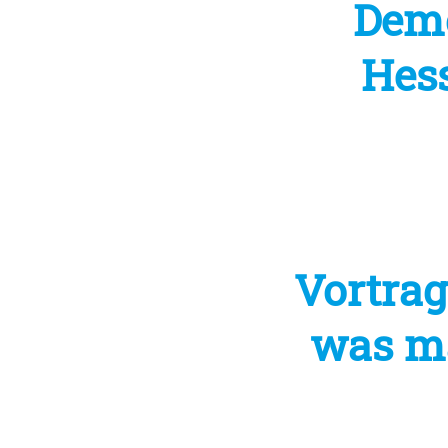
Demo
Hess
Vortrag
was ma