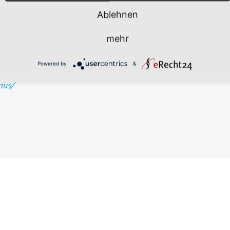
kus der Arbeit stehen riskante Kontakte, Selbstgefährdungen,
Ablehnen
mehr
Powered by
&
mus/