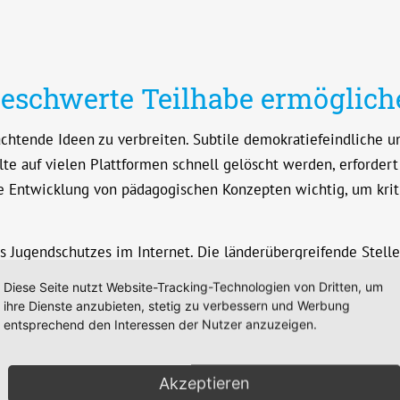
beschwerte Teilhabe ermöglich
tende Ideen zu verbreiten. Subtile demokratiefeindliche und
lte auf vielen Plattformen schnell gelöscht werden, erford
ie Entwicklung von pädagogischen Konzepten wichtig, um krit
 des Jugendschutzes im Internet. Die länderübergreifende St
bietern, Eltern und Jugendlichen für Risiken. Mit diesem me
Diese Seite nutzt Website-Tracking-Technologien von Dritten, um
 von jugendschutz.net sind im Jugendmedienschutz-Staatsver
ihre Dienste anzubieten, stetig zu verbessern und Werbung
entsprechend den Interessen der Nutzer anzuzeigen.
 zu gestalten, dass Kinder und Jugendliche nicht gefährdet 
Akzeptieren
ffinen Diensten. Sie nimmt über ihre Hotline Hinweise auf V