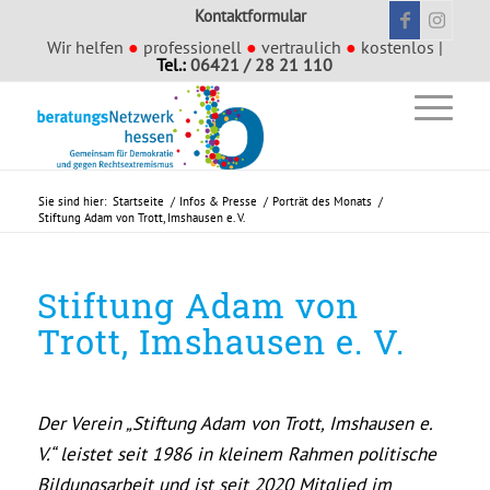
Kontaktformular
Wir helfen
●
professionell
●
vertraulich
●
kostenlos |
Tel.:
06421 / 28 21 110
Sie sind hier:
Startseite
/
Infos & Presse
/
Porträt des Monats
/
Stiftung Adam von Trott, Imshausen e. V.
Stiftung Adam von
Trott, Imshausen e. V.
Der Verein „Stiftung Adam von Trott, Imshausen e.
V.“ leistet seit 1986 in kleinem Rahmen politische
Bildungsarbeit und ist seit 2020 Mitglied im