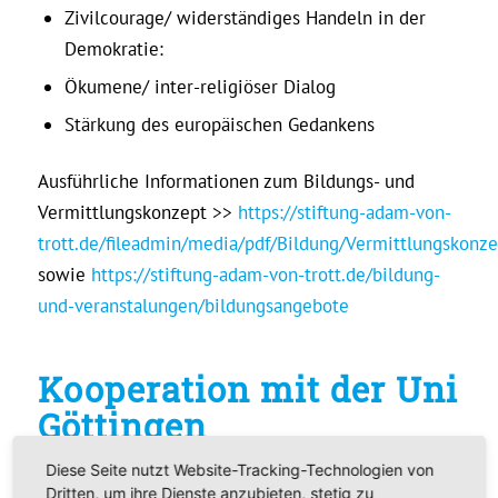
Zivilcourage/ widerständiges Handeln in der
Demokratie:
Ökumene/ inter-religiöser Dialog
Stärkung des europäischen Gedankens
Ausführliche Informationen zum Bildungs- und
Vermittlungskonzept >>
https://stiftung-adam-von-
trott.de/fileadmin/media/pdf/Bildung/Vermittlungskonz
sowie
https://stiftung-adam-von-trott.de/bildung-
und-veranstalungen/bildungsangebote
Kooperation mit der Uni
Göttingen
Diese Seite nutzt Website-Tracking-Technologien von
Seit 2017 ist Imshausen in einer durch die
Dritten, um ihre Dienste anzubieten, stetig zu