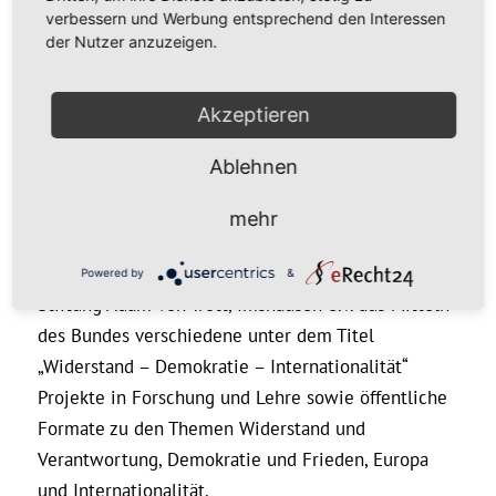
Bundesbeauftragte für Kultur und Medien
verbessern und Werbung entsprechend den Interessen
geförderten Kooperation mit der Georg-August-
der Nutzer anzuzeigen.
Universität in Göttingen verbunden. Seitdem
werden zahlreiche Veranstaltungs- und
Akzeptieren
Workshopformate für unterschiedliche Zielgruppen
durchgeführt.
Ablehnen
In Erinnerung an den Göttinger Alumnus und
mehr
Widerstandskämpfer Adam von Trott zu Solz fördert
die Universität Göttingen gemeinsam mit der
Powered by
&
Stiftung Adam von Trott, Imshausen e.V. aus Mitteln
des Bundes verschiedene unter dem Titel
„Widerstand – Demokratie – Internationalität“
Projekte in Forschung und Lehre sowie öffentliche
Formate zu den Themen Widerstand und
Verantwortung, Demokratie und Frieden, Europa
und Internationalität.